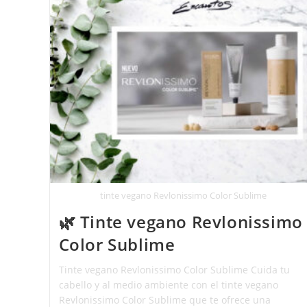
tinte vegano Revlonissimo Color Sublime
🌿 Tinte vegano Revlonissimo
Color Sublime
Tinte vegano Revlonissimo Color Sublime Cuida tu
cabello y al medio ambiente con el tinte vegano
Revlonissimo Color Sublime que te ofrece una