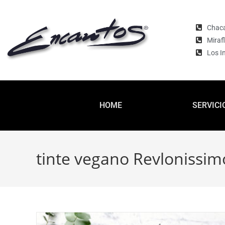
Chaca
Miraf
Los I
HOME
SERVICI
tinte vegano Revlonissim