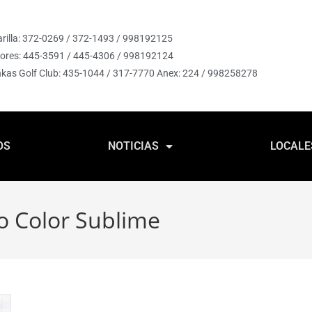
rilla: 372-0269 / 372-1493 / 998192125
lores: 445-3591 / 445-4306 / 998192124
nkas Golf Club: 435-1044 / 317-7770 Anex: 224 / 998258278
OS
NOTICIAS
LOCALE
o Color Sublime