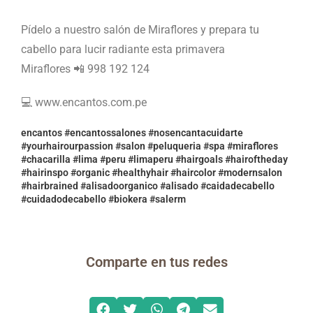
Pídelo a nuestro salón de Miraflores y prepara tu
cabello para lucir radiante esta primavera
Miraflores 📲 998 192 124
💻 www.encantos.com.pe
encantos #encantossalones #nosencantacuidarte
#yourhairourpassion #salon #peluqueria #spa #miraflores
#chacarilla #lima #peru #limaperu #hairgoals #hairoftheday
#hairinspo #organic #healthyhair #haircolor #modernsalon
#hairbrained #alisadoorganico #alisado #caidadecabello
#cuidadodecabello #biokera #salerm
Comparte en tus redes