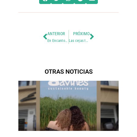
ANTERIOR
PRÓXIMO
En Encantos nos encanta engreírte y cuidarte 🌿
Las cejas también se cuidan y no solo se depilan 🌸
OTRAS NOTICIAS