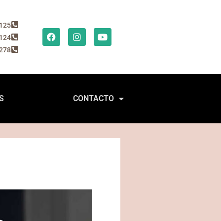
2125
2124
8278
S
CONTACTO