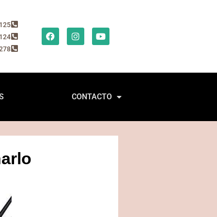
2125
2124
8278
S
CONTACTO
arlo