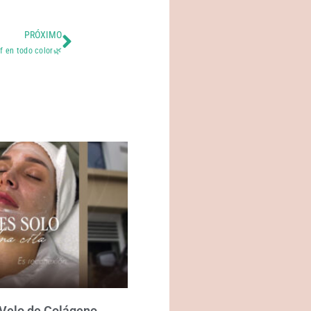
PRÓXIMO
f en todo color🌿
 Velo de Colágeno