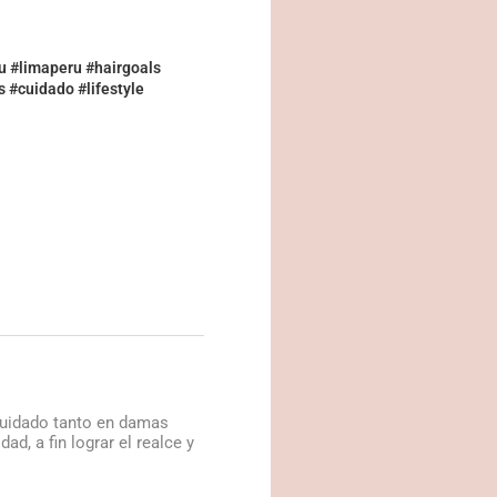
u #limaperu #hairgoals
 #cuidado #lifestyle
 cuidado tanto en damas
d, a fin lograr el realce y