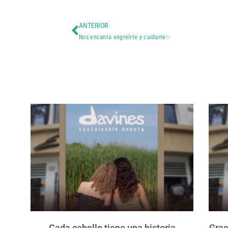
ANTERIOR
Nos encanta engreírte y cuidarte✨
Cada cabello tiene una historia
Grac