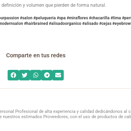
 definición y volumen que pierden de forma natural.
rpassion #salon #peluqueria #spa #miraflores #chacarilla #lima #per
#modernsalon #hairbrained #alisadoorganico #alisado #cejas #eyebrows
Comparte en tus redes
ersonal Profesional de alta experiencia y calidad dedicándonos al
 nuestros estimados Proveedores, con el uso de productos de calida