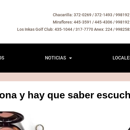
Chacarilla: 372-0269 / 372-1493 / 99819
Miraflores: 445-3591 / 445-4306 / 99819
Los Inkas Golf Club: 435-1044 / 317-7770 Anex: 224 / 99825
OS
NOTICIAS
LOCALE
iona y hay que saber escuch