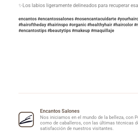
✨Los labios ligeramente delineados para recuperar esa
encantos #encantossalones #nosencantacuidarte #yourhairou
#hairoftheday #hairinspo #organic #healthyhair #haircolor 
#encantostips #beautytips #makeup #maquillaje
Encantos Salones
Nos iniciamos en el mundo de la belleza, con P
como de caballeros, con las últimas técnicas de
satisfacción de nuestros visitantes.