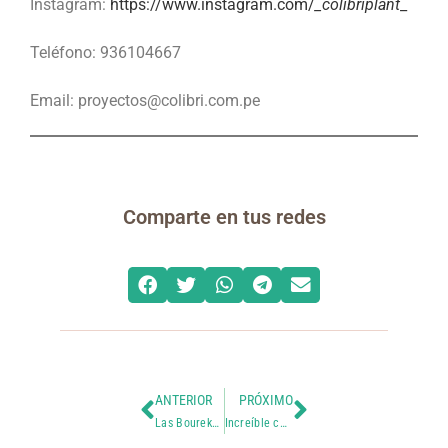
Instagram:
https://www.instagram.com/
_colibriplant
_
Teléfono: 936104667
Email: proyectos@colibri.com.pe
Comparte en tus redes
ANTERIOR
PRÓXIMO
Las Bourekas de Mariella
Increíble colección de Barbie – OPI