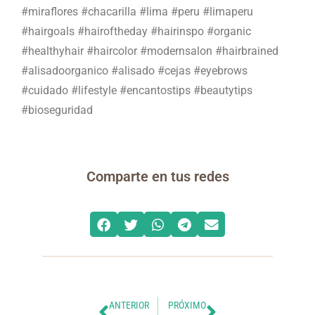
#miraflores #chacarilla #lima #peru #limaperu
#hairgoals #hairoftheday #hairinspo #organic
#healthyhair #haircolor #modernsalon #hairbrained
#alisadoorganico #alisado #cejas #eyebrows
#cuidado #lifestyle #encantostips #beautytips
#bioseguridad
Comparte en tus redes
ANTERIOR
PRÓXIMO